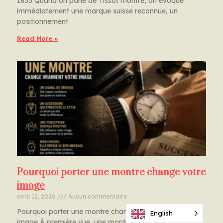
1853 Quand on parle de Tissot montre, on évoque
immédiatement une marque suisse reconnue, un
positionnement
Read More »
Pourquoi porter une montre change votre
image
avril 12, 2026
Aucun commentaire
Pourquoi porter une montre change réellement votre
English
image À première vue, une montre n’est qu’un objet