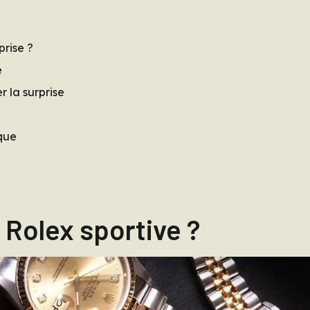
rise ?
e
 la surprise
ique
 Rolex sportive ?