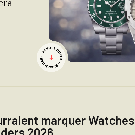
ers
— SCROLL DOWN — READ MORE
urraient marquer Watches
ders 2026