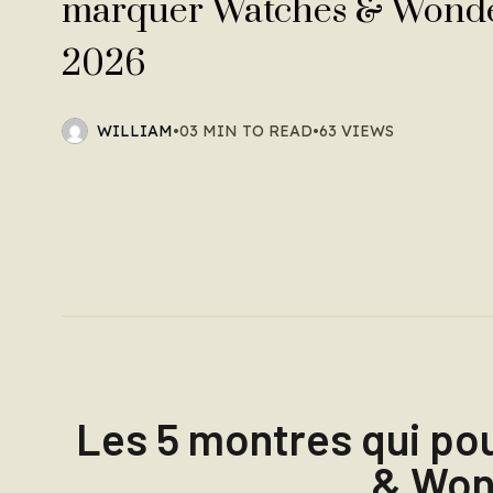
marquer Watches & Wond
2026
WILLIAM
•
03 MIN TO READ
•
63 VIEWS
Les 5 montres qui po
& Won