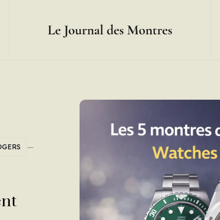
—
OGERS
ent