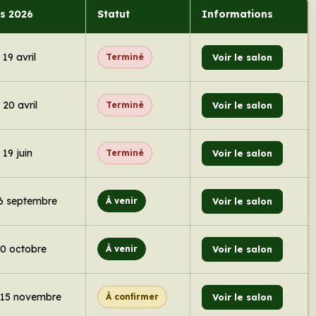
s 2026
Statut
Informations
 19 avril
Terminé
Voir le salon
 20 avril
Terminé
Voir le salon
 19 juin
Terminé
Voir le salon
 6 septembre
À venir
Voir le salon
10 octobre
À venir
Voir le salon
t 15 novembre
À confirmer
Voir le salon