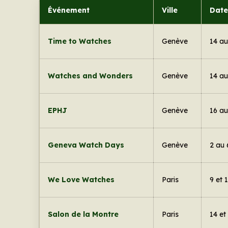
Événement
Ville
Date
Time to Watches
Genève
14 au
Watches and Wonders
Genève
14 au
EPHJ
Genève
16 au
Geneva Watch Days
Genève
2 au
We Love Watches
Paris
9 et 
Salon de la Montre
Paris
14 e