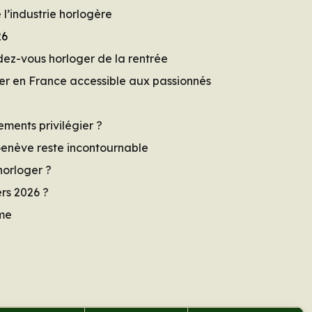
l’industrie horlogère
26
ez-vous horloger de la rentrée
er en France accessible aux passionnés
ments privilégier ?
Genève reste incontournable
horloger ?
rs 2026 ?
rme