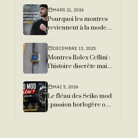
MARS 21, 2026
Pourquoi les montres
s
reviennent à la mode
n
chez les moins de 30
ans en 2026
DÉCEMBRE 13, 2025
Montres Rolex Cellini :
l’histoire discrète mais
élégante d’une
collection iconique
MAI 5, 2026
Le fléau des Seiko mod
: passion horlogère ou
dérive du marché ?