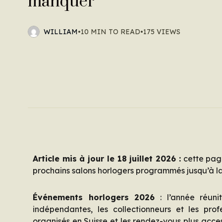
manquer
WILLIAM
•
10 MIN TO READ
•
175 VIEWS
Article mis à jour le 18 juillet 2026 :
cette page
prochains salons horlogers programmés jusqu’à la 
Événements horlogers 2026
: l’année réuni
indépendantes, les collectionneurs et les prof
organisés en Suisse et les rendez-vous plus acce