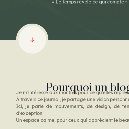
« Le temps révèle ce qui compte »
— DESCENDRE — ME DÉCOUVRIR
Pourquoi un blog 
Je m’intéresse aux montres pour ce qu’elles représen
À travers ce journal, je partage une vision personnel
Ici, je parle de mouvements, de design, de ten
d’exception.
Un espace calme, pour ceux qui apprécient le beau tr