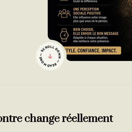
— SCROLL DOWN — READ MORE
ontre change réellement