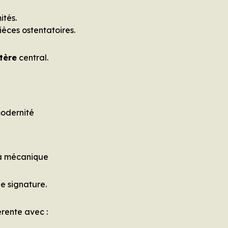
ités.
èces ostentatoires.
tère
central.
modernité
la mécanique
e signature.
rente avec :