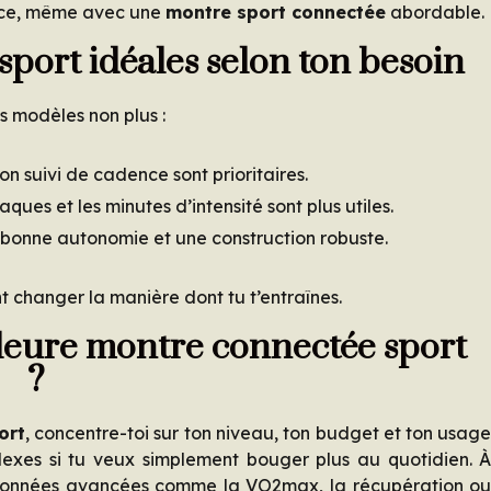
cace, même avec une
montre sport connectée
abordable.
port idéales selon ton besoin
s modèles non plus :
on suivi de cadence sont prioritaires.
ques et les minutes d’intensité sont plus utiles.
ès bonne autonomie et une construction robuste.
t changer la manière dont tu t’entraînes.
leure montre connectée sport
?
ort
, concentre-toi sur ton niveau, ton budget et ton usag
plexes si tu veux simplement bouger plus au quotidien. 
 de données avancées comme la VO2max, la récupération o