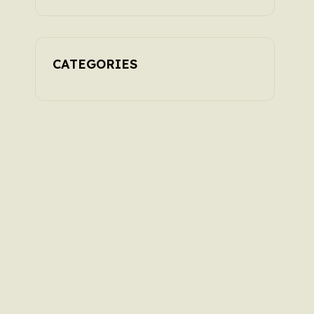
explosent en 2026
CATEGORIES
é
x
t
e