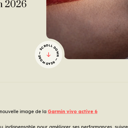
en 2026
— SCROLL DOWN — READ MORE
e nouvelle image de la
Garmin vivo active 6
 indispensable pour améliorer ses performances, suivr