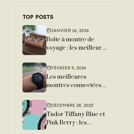
,
,
TOP POSTS
u
n
JANVIER 16, 2026
Boîte à montre de
voyage : les meilleurs
étuis pour 1, 2 ou 3
montres
FÉVRIER 9, 2026
Les meilleures
montres connectées
pour le sport en 2026
DÉCEMBRE 28, 2025
Tudor Tiffany Blue et
Pink Berry : les
montres colorées qui