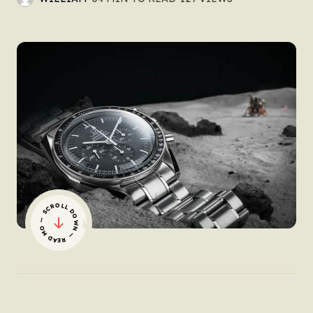
— SCROLL DOWN — READ MORE