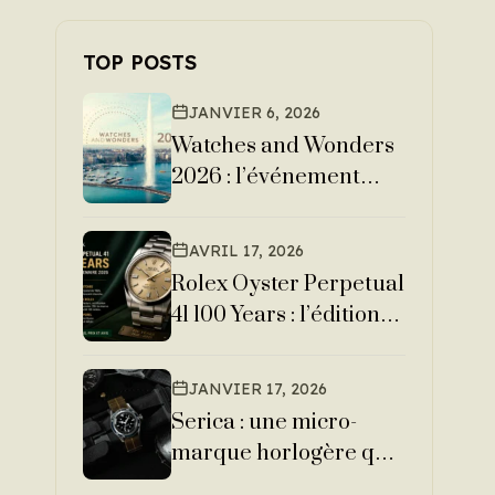
TOP POSTS
JANVIER 6, 2026
Watches and Wonders
2026 : l’événement
horloger
incontournable de
AVRIL 17, 2026
Genève
Rolex Oyster Perpetual
41 100 Years : l’édition
centenaire qui célèbre
l’histoire Oyster
JANVIER 17, 2026
Serica : une micro-
marque horlogère qui
bouscule le marché