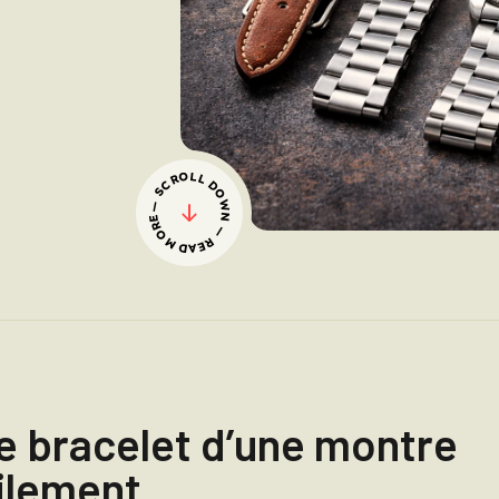
— SCROLL DOWN — READ MORE
 bracelet d’une montre
ilement