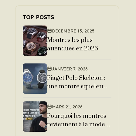
TOP POSTS
DÉCEMBRE 15, 2025
Montres les plus
attendues en 2026
JANVIER 7, 2026
Piaget Polo Skeleton :
une montre squelette
emblématique de la
haute horlogerie
MARS 21, 2026
moderne
Pourquoi les montres
reviennent à la mode
chez les moins de 30