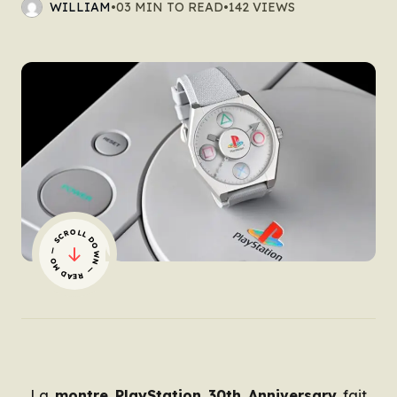
WILLIAM
•
03 MIN TO READ
•
142 VIEWS
— SCROLL DOWN — READ MORE
La
montre PlayStation 30th Anniversary
fait