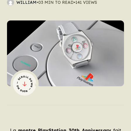
WILLIAM
•
03 MIN TO READ
•
141 VIEWS
— SCROLL DOWN — READ MORE
La
montre PlayStation 30th Anniversary
fait