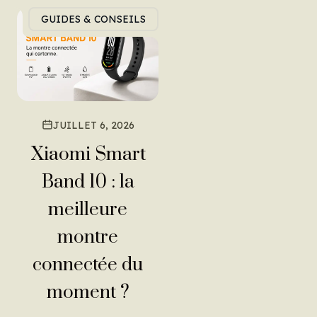
temps et
GUIDES & CONSEILS
les secrets
des
montres
JUILLET 6, 2026
d’exceptio
Xiaomi Smart
n
Band 10 : la
meilleure
A LIRE
montre
A LIRE
connectée du
moment ?