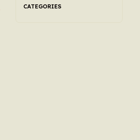
CATEGORIES
z
e
e
e
s
à
e
é
.