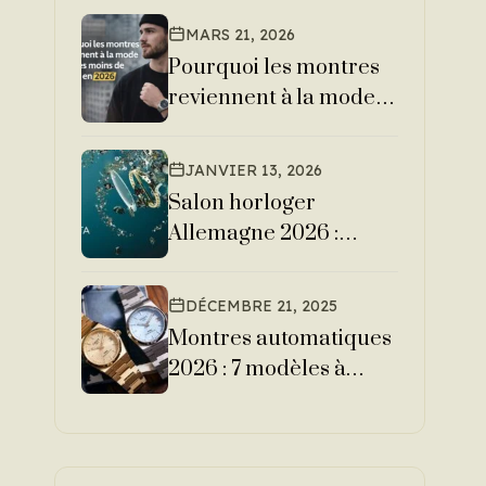
MARS 21, 2026
Pourquoi les montres
reviennent à la mode
chez les moins de 30
ans en 2026
JANVIER 13, 2026
Salon horloger
Allemagne 2026 :
dates, infos et
nouveautés montres
DÉCEMBRE 21, 2025
Montres automatiques
2026 : 7 modèles à
connaître absolument
e