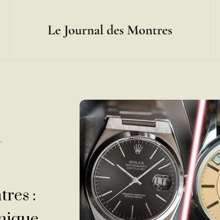
—
tres :
anique