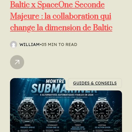
Baltic x SpaceOne Seconde
Majeure : la collaboration qui
change la dimension de Baltic
WILLIAM
•
05 MIN TO READ
GUIDES & CONSEILS