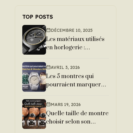
TOP POSTS
DÉCEMBRE 10, 2025
Les matériaux utilisés
en horlogerie :
comprendre leurs
forces et leurs
AVRIL 3, 2026
différences
Les 5 montres qui
pourraient marquer
Watches & Wonders
2026
MARS 19, 2026
Quelle taille de montre
choisir selon son
poignet ?