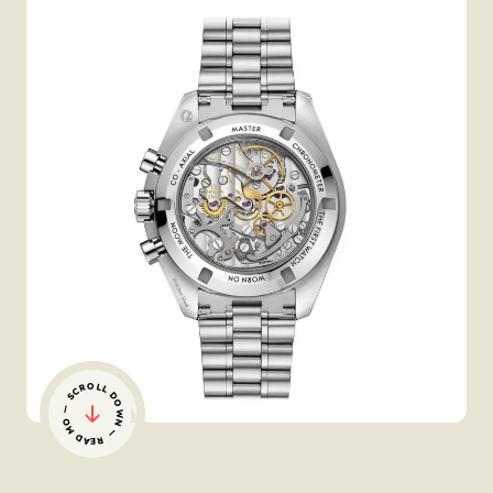
— SCROLL DOWN — READ MORE