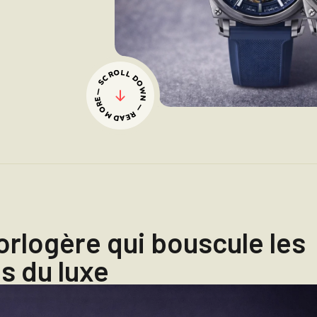
— SCROLL DOWN — READ MORE
orlogère qui bouscule les
s du luxe