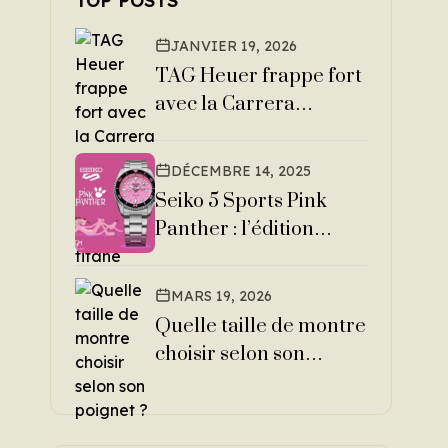
TOP POSTS
JANVIER 19, 2026
TAG Heuer frappe fort
avec la Carrera
Chronograph
Rattrapante en titane
DÉCEMBRE 14, 2025
Seiko 5 Sports Pink
Panther : l’édition
limitée qui fait
sensation
MARS 19, 2026
Quelle taille de montre
choisir selon son
poignet ?