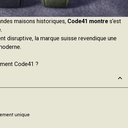
andes maisons historiques,
Code41 montre
s’est
.
nt disruptive, la marque suisse revendique une
moderne.
llement Code41 ?
nement unique