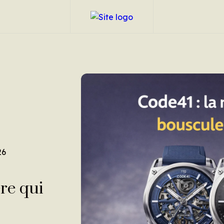
26
re qui